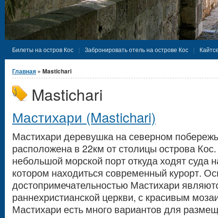
Билеты на остров Кос
Забронировать отель на острове Кос
Кайтсе
Вы здесь
Главная
» Mastichari
Mastichari
Мастихари (Mastichari)
Мастихари деревушка на северном побережье
расположена в 22км от столицы острова Кос.
небольшой морской порт откуда ходят суда н
котором находиться современный курорт. О
достопримечательностью Мастихари являют
раннехристианской церкви, с красивым моза
Мастихари есть много вариантов для размеще