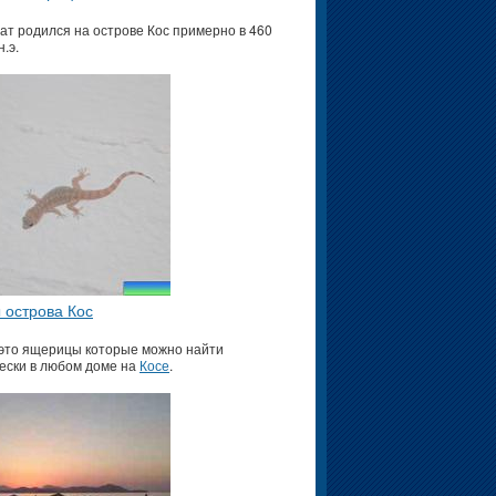
ат родился на острове Кос примерно в 460
н.э.
 острова Кос
это ящерицы которые можно найти
ески в любом доме на
Косе
.