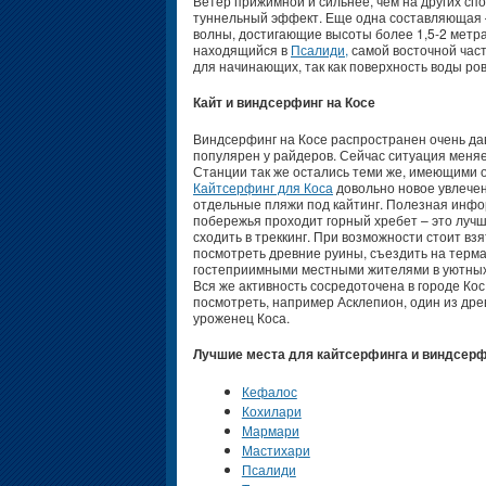
Ветер прижимной и сильнее, чем на других спо
туннельный эффект. Еще одна составляющая 
волны, достигающие высоты более 1,5-2 метра
находящийся в
Псалиди,
самой восточной част
для начинающих, так как поверхность воды ров
Кайт и виндсерфинг на Косе
Виндсерфинг на Косе распространен очень да
популярен у райдеров. Сейчас ситуация меняет
Станции так же остались теми же, имеющими 
Кайтсерфинг для Коса
довольно новое увлечени
отдельные пляжи под кайтинг. Полезная инфор
побережья проходит горный хребет – это лучш
сходить в треккинг. При возможности стоит вз
посмотреть древние руины, съездить на терма
гостеприимными местными жителями в уютных 
Вся же активность сосредоточена в городе Кос.
посмотреть, например Асклепион, один из дре
уроженец Коса.
Лучшие места для кайтсерфинга и виндсерф
Кефалос
Кохилари
Мармари
Мастихари
Псалиди