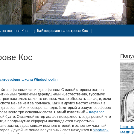
 на острове Кос
Кайтсерфинг на острове Кос
рове Кос
Попу
айтсерфинг школа Windschool.in
 кайтсерфингом или виндсерфингом. С одной стороны остров
нтичными греческими деревушками и, естественно, тусовыми
тров настолько мал, что его весь можно объехать за час, и, если
пота менее чем за пол-часа. Как и в других местах катания в
егда северный или северо-западный, который и радует серферов
рове всего три основных спота. Самый известный –
Кефалос
,
й бухте. Отжимной ветер делает поверхность воды ровной, что
их, а продвинутые сёрферы наслаждаются скоростью и
ане жизни, здесь совсем немного отелей, в основном частный
Гиппок
феров. Другой не менее популярный спот находится в
Мармари
.
медици