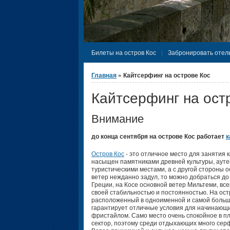
Билеты на остров Кос
Забронировать отель
Вы здесь
Главная
» Кайтсерфинг на острове Кос
Кайтсерфинг на ост
Внимание
до конца сентября на острове Кос работает
к
Остров Кос
- это отличное место для занятия
насыщен памятниками древней культуры, ауте
туристическими местами, а с другой стороны ос
ветер нежданно задул, то можно добраться до с
Греции, на Косе основной ветер Мильтеми, вс
своей стабильностью и постоянностью. На ост
расположенный в одноименной и самой большо
гарантирует отличные условия для начинающ
фристайлом. Само место очень спокойное в пл
сектор, поэтому среди отдыхающих много сер