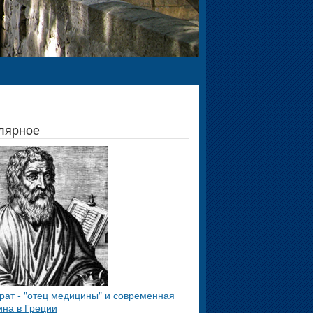
лярное
рат - "отец медицины" и современная
на в Греции