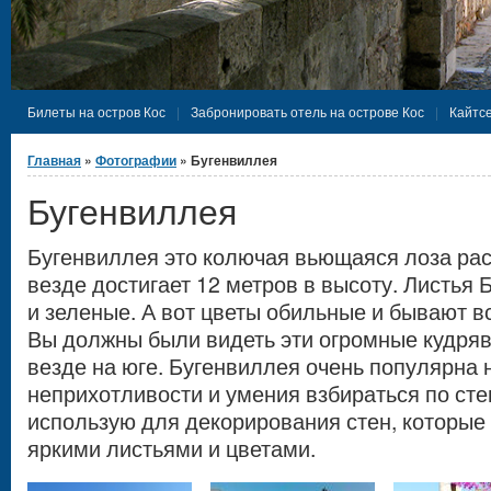
Билеты на остров Кос
Забронировать отель на острове Кос
Кайтсе
Вы здесь
Главная
»
Фотографии
» Бугенвиллея
Бугенвиллея
Бугенвиллея это колючая вьющаяся лоза ра
везде достигает 12 метров в высоту. Листья
и зеленые. А вот цветы обильные и бывают в
Вы должны были видеть эти огромные кудря
везде на юге. Бугенвиллея очень популярна 
неприхотливости и умения взбираться по сте
использую для декорирования стен, которые
яркими листьями и цветами.