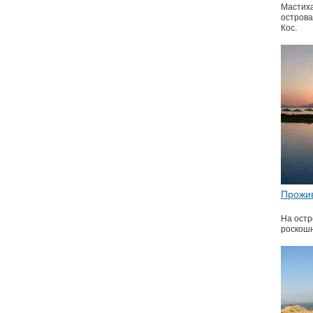
Мастиха
острова
Кос.
Прожив
На остр
роскошн