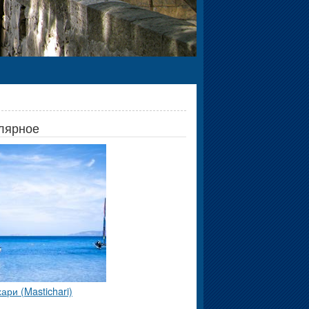
лярное
ари (Mastichari)