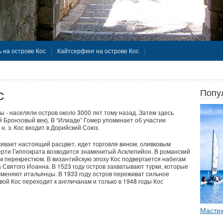
 на острове Кос
Кайтсерфинг на острове Кос
с
Попу
 - населяли остров около 3000 лет тому назад. Затем здесь
 Бронзовый век). В “Илиаде” Гомер упоминает об участии
 н. э. Кос входит в Дорийский Союз.
ивает настоящий расцвет, идет торговля вином, оливковым
ерти Гиппократа возводится знаменитый Асклепийон. В романский
 перекрестком. В византийскую эпоху Кос подвергается набегам
 Святого Иоанна. В 1523 году остров захватывают турки, которые
 сменяют итальянцы. В 1933 году остров переживат сильное
ой Кос переходит к англичанам и только в 1948 годы Кос
Мастих