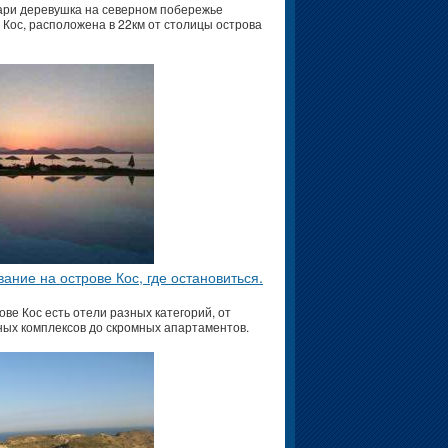
ри деревушка на северном побережье
 Кос, расположена в 22км от столицы острова
ание на острове Кос, где остановиться.
ове Кос есть отели разных категорий, от
ых комплексов до скромных апартаментов.