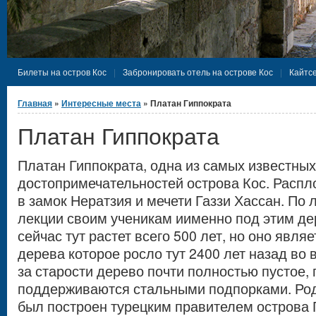
Билеты на остров Кос
Забронировать отель на острове Кос
Кайтсе
Вы здесь
Главная
»
Интересные места
» Платан Гиппократа
Платан Гиппократа
Платан Гиппократа, одна из самых известны
достопримечательностей острова Кос. Распл
в замок Нератзия и мечети Газзи Хассан. По 
лекции своим ученикам иименно под этим де
сейчас тут растет всего 500 лет, но оно явля
дерева которое росло тут 2400 лет назад во 
за старости дерево почти полностью пустое,
поддерживаются стальными подпорками. Ро
был построен турецким правителем острова 