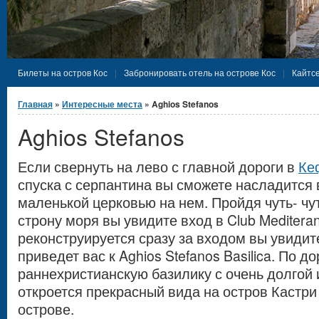
Билеты на остров Кос
Забронировать отель на острове Кос
Кайтсе
Вы здесь
Главная
»
Интересные места
» Aghios Stefanos
Aghios Stefanos
Если свернуть на лево с главной дороги в
Ке
спуска с серпантина вы сможете насладится 
маленькой церковью на нем. Пройдя чуть- чут
строну моря вы увидите вход в Club Meditera
реконструируется сразу за входом вы увидит
приведет вас к Aghios Stefanos Basilica. По 
раннехристианскую базилику с очень долгой 
откроется прекрасный вида на остров Кастри
острове.