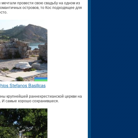
 мечтали провести свою свадьбу на одном из
омантичных островов, то Кос подходящее для
есто.
hios Stefanos Basilicas
ны крупнейшей раннехрестианской церкви на
. И самые хорошо сохранившеся.