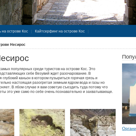
 на острове Кос
Кайтсерфинг на острове Кос
трове Несирос
Несирос
Попу
 самых популярных среди туристов на острове Кос. Это
едставляющих себе Везувий ждет разочарование. В
 глубокий каньон в котором пузыриться горячая грязь и
ельно настоящая разогретая земным ядром вода и газы но
няет. В лбом случае я вам советую съездить туда потому что
еты это уже само по себе очень познавательно и захватывающе.
Органи