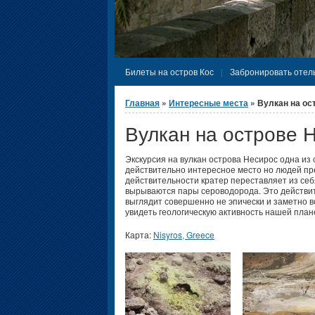
Билеты на остров Кос
Забронировать отель
Вы здесь
Главная
»
Интересные места
» Вулкан на ос
Вулкан на острове 
Экскурсия на вулкан острова Несирос одна из
действительно интересное место но людей пр
действительности кратер переставляет из себя
вырываются пары сероводорода. Это действит
выглядит совершенно не эпически и заметно во
увидеть геологическую активность нашей план
Карта:
Nisyros, Greece