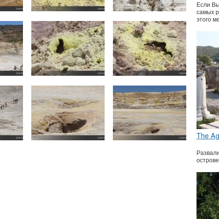
Если Вы
самых р
этого м
The Ag
Развали
острове