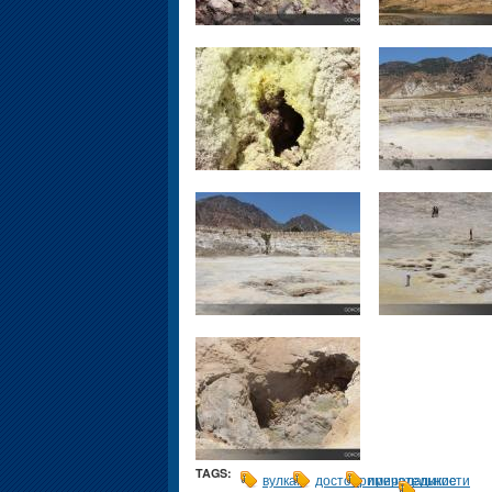
TAGS:
вулкан
достопримечательности
природа
дикие