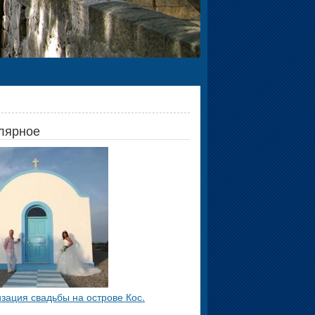
лярное
зация свадьбы на острове Кос.