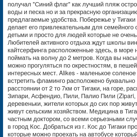
получал "Синий флаг" как лучший пляж остров
воды и песка но и за прекрасную организаци
предлагаемые удобства. Побережье у Тигаки
делает его привлекательным для семейного 
детьми и просто для людей которые не очен
Любителей активного отдыха ждут школы ви
кайтсерфинга расположенные здесь, в море 
поймать на волну до 2 метров. Когда вы нас
можно прогуляться по окрестностям, в пеше
интересных мест. Alikes - маленькое соленое
встретить фламинго расположено буквально 
расстоянии от 2 то 7км от Тигаки, на горе, 
Зипари, Асфендио, Пили, Палио Пили (Zipari, Asfe
деревеньки, жители которых до сих пор живу
живут сельским хозяйством. Медицина в Тиг
частным доктором, со всеми серьезными слу
в город Кос. Добраться из г. Кос до Тигаки про
которые можно проехать на автобусе который