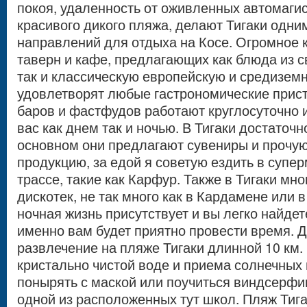
покоя, удаленность от оживленных автомаги
красивого дикого пляжа, делают Тигаки одн
направлений для отдыха на Косе. Огромное 
таверн и кафе, предлагающих как блюда из 
так и классическую европейскую и средизем
удовлетворят любые гастрономические прис
баров и фастфудов работают круглосуточно 
вас как днем так и ночью. В Тигаки достаточн
основном они предлагают сувениры и прочую
продукцию, за едой я советую ездить в супе
трассе, такие как Карфур. Также в Тигаки мно
дискотек, не так много как в Кардамене или 
ночная жизнь присутствует и вы легко найде
именно вам будет приятно провести время. 
развлечение на пляже Тигаки длинной 10 км.
кристально чистой воде и приема солнечных
понырять с маской или поучиться виндсерфин
одной из расположенных тут школ. Пляж Тиг