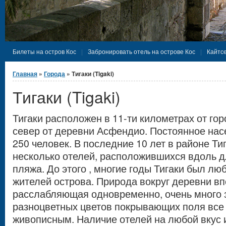
Билеты на остров Кос
Забронировать отель на острове Кос
Кайтсе
Вы здесь
Главная
»
Города
» Тигаки (Tigaki)
Тигаки (Tigaki)
Тигаки расположен в 11-ти километрах от гор
север от деревни Асфендио. Постоянное нас
250 человек. В последние 10 лет в районе Ти
несколько отелей, расположившихся вдоль дл
пляжа. До этого , многие годы Тигаки был л
жителей острова. Природа вокруг деревни в
расслабляющая одновременно, очень много з
разноцветных цветов покрывающих поля все 
живописным. Наличие отелей на любой вкус 