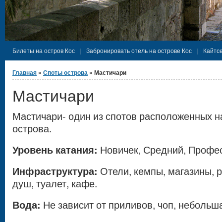
Билеты на остров Кос
Забронировать отель на острове Кос
Кайтсе
Вы здесь
Главная
»
Споты острова
» Мастичари
Мастичари
Мастичари- один из спотов расположенных н
острова.
Уровень катания:
Новичек, Средний, Профе
Инфраструктура:
Отели, кемпы, магазины, р
душ, туалет, кафе.
Вода:
Не зависит от приливов, чоп, небольш