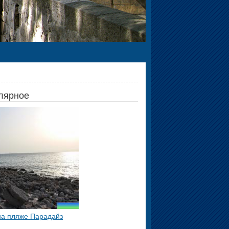
лярное
на пляже Парадайз