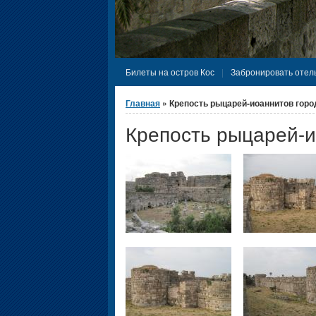
Билеты на остров Кос
Забронировать отель
Вы здесь
Главная
» Крепость рыцарей-иоаннитов горо
Крепость рыцарей-и