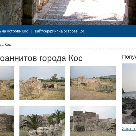
 на острове Кос
Кайтсерфинг на острове Кос
да Кос
оаннитов города Кос
Попу
Закат 