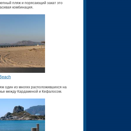
епный пляж и порясающий закат это
асивая комбинация.
Beach
яж один из многих расположившихся на
жье между Кардаменой и Кефалосом.