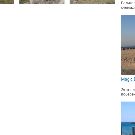
Великол
оченькр
Magic 
Этот пл
побере