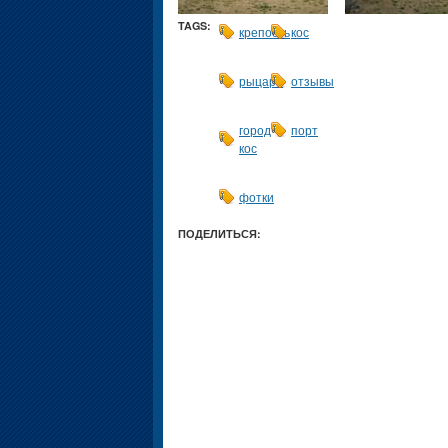
TAGS:
крепость
кос
рыцари
отзывы
город
порт
кос
фотки
ПОДЕЛИТЬСЯ: