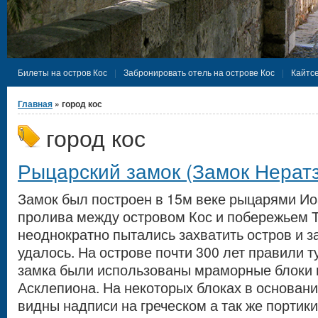
Билеты на остров Кос
Забронировать отель на острове Кос
Кайтсе
Вы здесь
Главная
» город кос
город кос
Рыцарский замок (Замок Нерат
Замок был построен в 15м веке рыцарями И
пролива между островом Кос и побережьем Т
неоднократно пытались захватить остров и за
удалось. На острове почти 300 лет правили т
замка были использованы мраморные блоки 
Асклепиона. На некоторых блоках в основани
видны надписи на греческом а так же портик