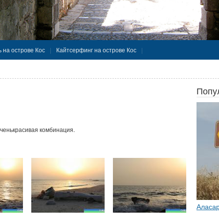
 на острове Кос
Кайтсерфинг на острове Кос
Попу
ченькрасивая комбинация.
Аласар