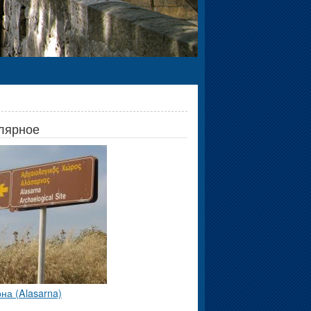
лярное
на (Alasarna)