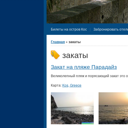
Билеты на остров Кос
Забронировать отель
Вы здесь
Главная
» закаты
закаты
Закат на пляже Парадайз
Великолепный пляж и порясающий закат это о
Карта:
Kos, Greece