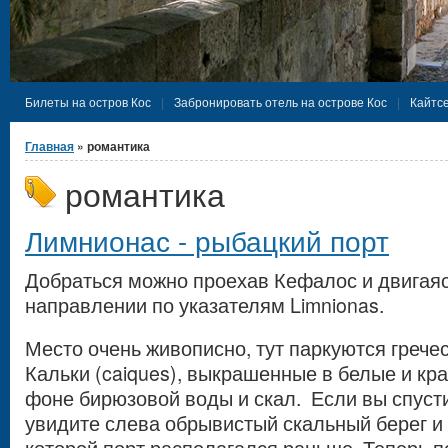
Билеты на остров Кос
Забронировать отель на острове Кос
Кайтсе
Вы здесь
Главная
» романтика
романтика
Лимнионас - рыбацкий порт
Добраться можно проехав Кефалос и двигая
направлении по указателям Limnionas.
Место очень живописно, тут паркуются грече
Кальки (caiques), выкрашенные в белые и кра
фоне бирюзовой воды и скал. Если вы спусти
увидите слева обрывистый скальный берег и 