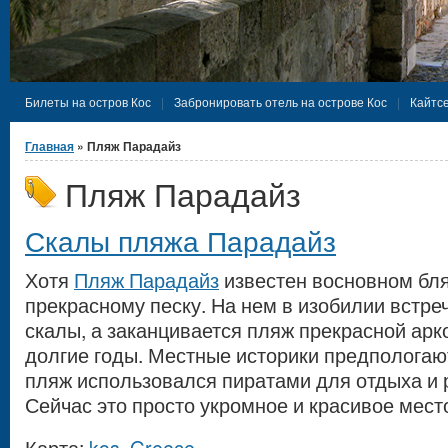
Билеты на остров Кос
Забронировать отель на острове Кос
Кайтсе
Вы здесь
Главная
» Пляж Парадайз
Пляж Парадайз
Скалы пляжа Парадайз
Хотя
Пляж Парадайз
известен восновном бл
прекрасному песку. На нем в изобилии встре
скалы, а заканцивается пляж прекрасной арк
долгие годы. Местные историки предпологают
пляж использовался пиратами для отдыха и 
Сейчас это просто укромное и красивое мест