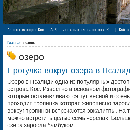
Билеты на остров Кос
Забронировать отель на острове Кос
Кайтсе
Вы здесь
Главная
» озеро
озеро
Прогулка вокруг озера в Псали
Озеро в Псалиди одна из популярных досто
острова Кос. Известно в основном фотограф
которые останавливаются тут весной и осень
проходит тропинка которая живописно зарос
вокруг тропинки встречаются эвкалипты. На 
можно встретить целые семь черепах. Больш
озера заросла бамбуком.