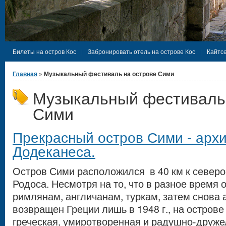
Билеты на остров Кос
Забронировать отель на острове Кос
Кайтсе
Вы здесь
Главная
» Музыкальный фестиваль на острове Сими
Музыкальный фестиваль 
Сими
Прекрасный остров Сими - арх
Додеканеса.
Остров Сими расположился в 40 км к северо
Родоса. Несмотря на то, что в разное время
римлянам, англичанам, туркам, затем снова 
возвращен Греции лишь в 1948 г., на острове
греческая, умиротворенная и радушно-друж