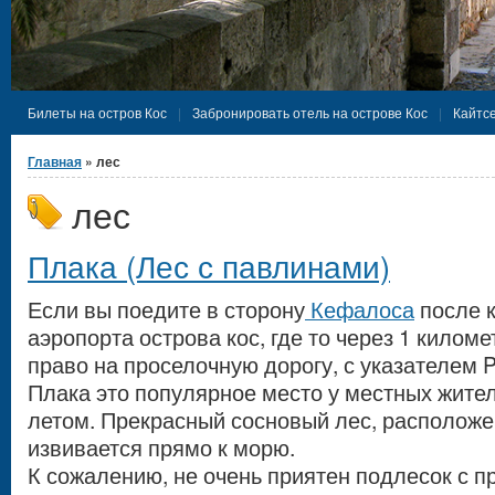
Билеты на остров Кос
Забронировать отель на острове Кос
Кайтсе
Вы здесь
Главная
» лес
лес
Плака (Лес с павлинами)
Если вы поедите в сторону
Кефалоса
после к
аэропорта острова кос, где то через 1 килом
право на проселочную дорогу, с указателем P
Плака это популярное место у местных жител
летом. Прекрасный сосновый лес, расположе
извивается прямо к морю.
К сожалению, не очень приятен подлесок с 